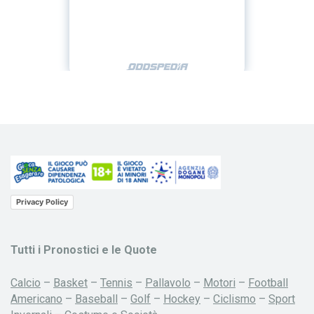
Privacy Policy
Tutti i Pronostici e le Quote
Calcio
–
Basket
–
Tennis
–
Pallavolo
–
Motori
–
Football
Americano
–
Baseball
–
Golf
–
Hockey
–
Ciclismo
–
Sport