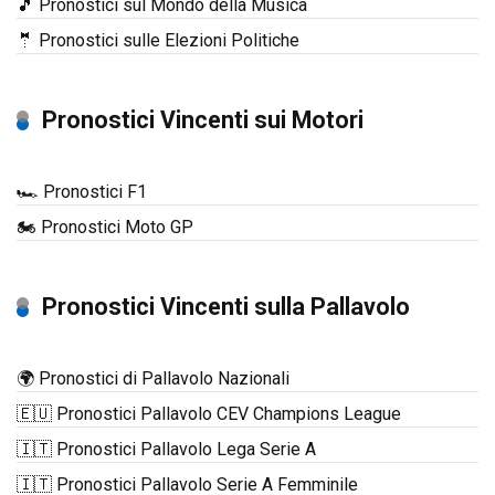
🎵 Pronostici sul Mondo della Musica
🤵 Pronostici sulle Elezioni Politiche
Pronostici Vincenti sui Motori
🏎️ Pronostici F1
🏍️ Pronostici Moto GP
Pronostici Vincenti sulla Pallavolo
🌍 Pronostici di Pallavolo Nazionali
🇪🇺 Pronostici Pallavolo CEV Champions League
🇮🇹 Pronostici Pallavolo Lega Serie A
🇮🇹 Pronostici Pallavolo Serie A Femminile