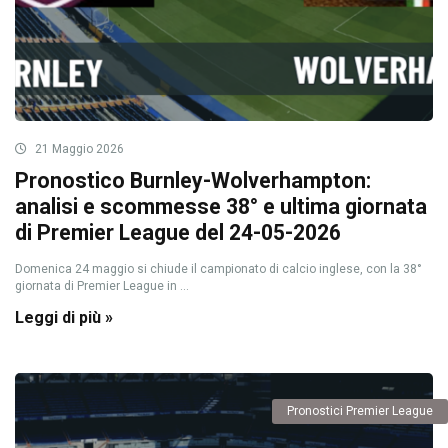
21 Maggio 2026
Pronostico Burnley-Wolverhampton:
analisi e scommesse 38° e ultima giornata
di Premier League del 24-05-2026
Domenica 24 maggio si chiude il campionato di calcio inglese, con la 38°
giornata di Premier League in ...
Leggi di più »
Pronostici Premier League