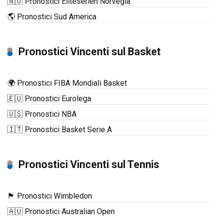
🇳🇴 Pronostici Eliteserien Norvegia
🌎 Pronostici Sud America
Pronostici Vincenti sul Basket
🌍 Pronostici FIBA Mondiali Basket
🇪🇺 Pronostici Eurolega
🇺🇸 Pronostici NBA
🇮🇹 Pronostici Basket Serie A
Pronostici Vincenti sul Tennis
🏴󠁧󠁢󠁥󠁮󠁧󠁿 Pronostici Wimbledon
🇦🇺 Pronostici Australian Open