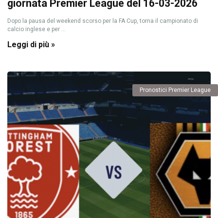
giornata Premier League del 16-03-2026
Dopo la pausa del weekend scorso per la FA Cup, torna il campionato di
calcio inglese e per ...
Leggi di più »
Pronostici Premier League