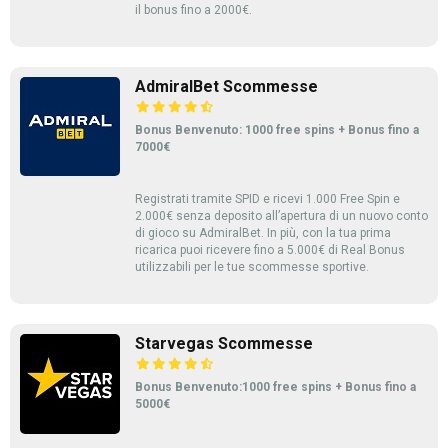
il bonus fino a 2000€.
AdmiralBet Scommesse
Bonus Benvenuto: 1000 free spins + Bonus fino a
7000€
Registrati tramite SPID e ricevi 1.000 Free Spin e
2.000€ senza deposito all’apertura di un nuovo conto
di gioco su AdmiralBet. In più, con la tua prima
ricarica puoi ricevere fino a 5.000€ di Real Bonus
utilizzabili per le tue scommesse sportive.
Starvegas Scommesse
Bonus Benvenuto:1000 free spins + Bonus fino a
5000€