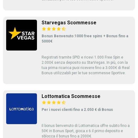
Starvegas Scommesse
Bonus Benvenuto:1000 free spins + Bonus fino a
5000€
Registrati tramite SPID e ricevi 1.000 Free Spin e
2.000€ senza deposito su StarVegas. In più, con la
tua prima ricarica puoi ricevere fino a 3.000€ di Real
Bonus utilizzabili per le tue scommesse Sportive.
Lottomatica Scommesse
Per i nuovi clienti fino a 2.050 € di Bonus
Il bonus benvenuto di Lottomatica offre subito fino a
50€ in Bonus Sport, gioca x 6 il primo deposito e
sblocca il bonus fino a 2000€.