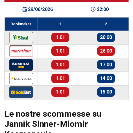
29/06/2026
22:00
Bookmaker
1
2
1.01
20.00
1.01
26.00
1.01
17.00
1.01
14.00
1.01
15.00
Le nostre scommesse su
Jannik Sinner-Miomir