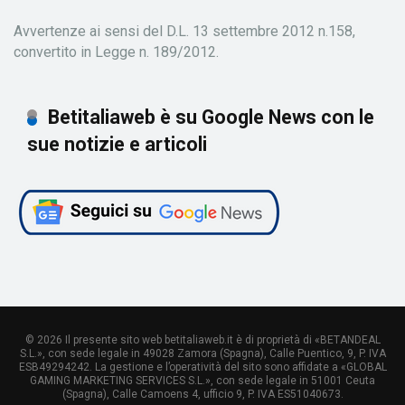
Avvertenze ai sensi del D.L. 13 settembre 2012 n.158,
convertito in Legge n. 189/2012.
Betitaliaweb è su Google News con le
sue notizie e articoli
© 2026 Il presente sito web betitaliaweb.it è di proprietà di «BETANDEAL
S.L.», con sede legale in 49028 Zamora (Spagna), Calle Puentico, 9, P. IVA
ESB49294242. La gestione e l’operatività del sito sono affidate a «GLOBAL
GAMING MARKETING SERVICES S.L.», con sede legale in 51001 Ceuta
(Spagna), Calle Camoens 4, ufficio 9, P. IVA ES51040673.