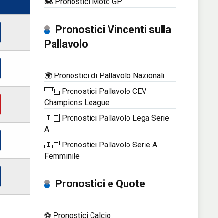
🏍️ Pronostici Moto GP
Pronostici Vincenti sulla
Pallavolo
🌍 Pronostici di Pallavolo Nazionali
🇪🇺 Pronostici Pallavolo CEV
Champions League
🇮🇹 Pronostici Pallavolo Lega Serie
A
🇮🇹 Pronostici Pallavolo Serie A
Femminile
Pronostici e Quote
⚽ Pronostici Calcio