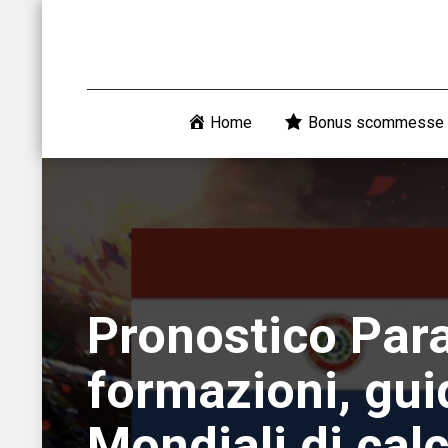
Home
Bonus scommesse
Pronostico Para
formazioni, gui
Mondiali di cal