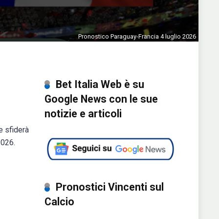
Pronostico Paraguay-Francia 4 luglio 2026
Bet Italia Web è su
Google News con le sue
notizie e articoli
 sfiderà
2026.
Pronostici Vincenti sul
Calcio