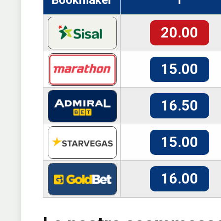
Bookmaker
1
20.00
15.00
16.50
15.00
16.00