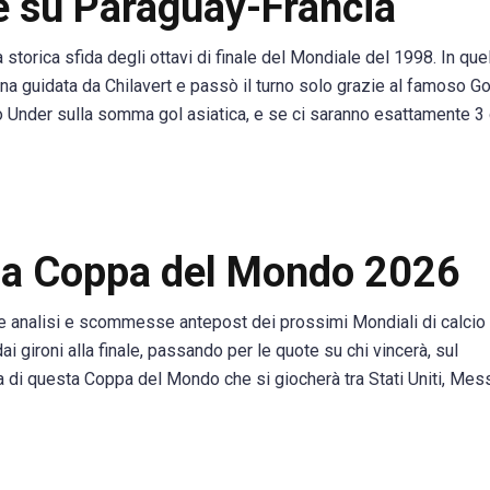
 su Paraguay-Francia
a storica sfida degli ottavi di finale del Mondiale del 1998. In que
na guidata da Chilavert e passò il turno solo grazie al famoso G
 Under sulla somma gol asiatica, e se ci saranno esattamente 3 g
ulla Coppa del Mondo 2026
 le analisi e scommesse antepost dei prossimi Mondiali di calcio
ai gironi alla finale, passando per le quote su chi vincerà, sul
la di questa Coppa del Mondo che si giocherà tra Stati Uniti, Mes