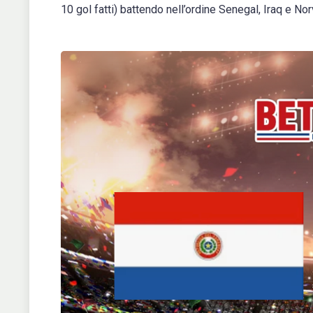
10 gol fatti) battendo nell’ordine Senegal, Iraq e No