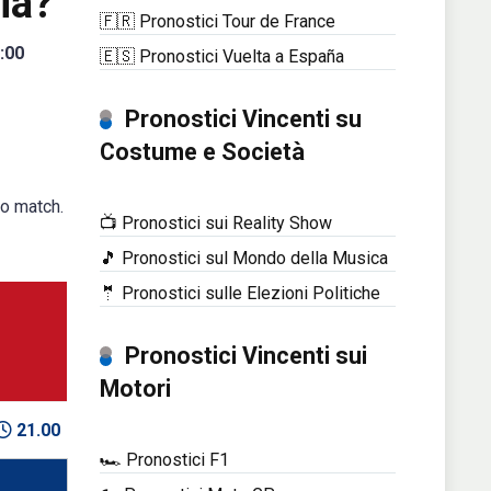
ia?
🇫🇷 Pronostici Tour de France
3:00
🇪🇸 Pronostici Vuelta a España
Pronostici Vincenti su
Costume e Società
o match.
📺 Pronostici sui Reality Show
🎵 Pronostici sul Mondo della Musica
🤵 Pronostici sulle Elezioni Politiche
Pronostici Vincenti sui
Motori
21.00
🏎️ Pronostici F1